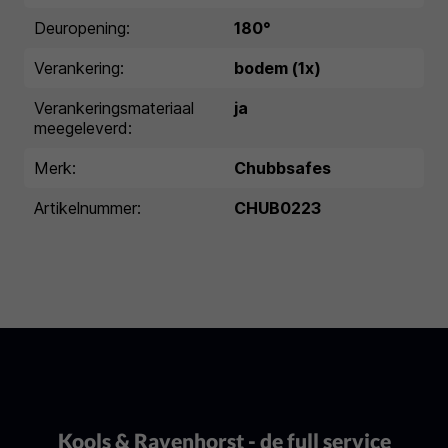
Deuropening:
180°
Verankering:
bodem (1x)
Verankeringsmateriaal
ja
meegeleverd:
Merk:
Chubbsafes
Artikelnummer:
CHUB0223
Kools & Ravenhorst - de full service