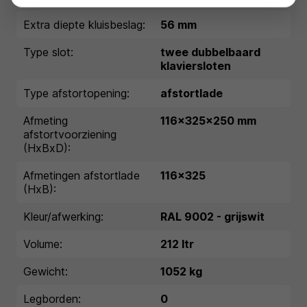
Extra diepte kluisbeslag:
56 mm
Type slot:
twee dubbelbaard
klaviersloten
Type afstortopening:
afstortlade
Afmeting
116x325x250 mm
afstortvoorziening
(HxBxD):
Afmetingen afstortlade
116x325
(HxB):
Kleur/afwerking:
RAL 9002 - grijswit
Volume:
212 ltr
Gewicht:
1052 kg
Legborden:
0