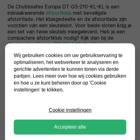
De Chubbsafes Europa DT G5-210-KL-KL is een
inbraakwerende
afstortkluis
met beveiligde
afstortlade. Het kluisgedeelte en de afstortlade zijn
voorzien van een sleutelslot. Voor beide sloten krijg je
een set van twee sleutels meegeleverd. Heb je een
compactere afstortkluis nodig? Kijk dan bij de
Chubbsafes Europa DT G5-140-KL-KL
.
Wij gebruiken cookies om uw gebruikservaring te
optimaliseren, het webverkeer te analyseren en
gerichte advertenties te kunnen tonen via derde
Specificaties
partijen. Lees meer over hoe wij cookies gebruiken
en hoe u ze kunt beheren door op 'Cookie
Conditie:
Nieuw
instellingen' te klikken.
EAN:
5055409506573
Cookie instellingen
Buitenmaten (HxBxD in
1272x663x663
mm):
Accepteer alle
Binnenmaten (HxBxD in
888x538x444
mm):