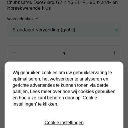
Chubbsafes DuoGuard G2-445-EL-PL-90 brand- en
inbraakwerende kluis
Verzendopties:
*
In winkelwagen
Wij gebruiken cookies om uw gebruikservaring te
optimaliseren, het webverkeer te analyseren en
gerichte advertenties te kunnen tonen via derde
Alle prijzen zijn inclusief BTW
Altijd gratis verzending
partijen. Lees meer over hoe wij cookies gebruiken
en hoe u ze kunt beheren door op 'Cookie
instellingen' te klikken.
Cookie instellingen
Productinformatie