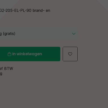
G2-205-EL-PL-90 brand- en
In winkelwagen
sief BTW
ng