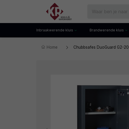
Inbraakwerende kluis
Brandwerende kluis
Home
Chubbsafes DuoGuard G2-205-
Gecertificeerde kluis
Documentenkluis
Watchwinders
Watchwinders
Hotelkluis
Brandwerende bo
Kluiskast
Brandwerende arch
Privékluis
Brandwerende lad
Datakluis
Datakluis
Vloerkluis