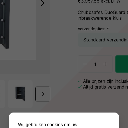
€3.957,85
excl. BTW
Chubbsafes DuoGuard 
inbraakwerende kluis
Verzendopties:
*
Alle prijzen zijn inclu
Altijd gratis verzendi
Wij gebruiken cookies om uw