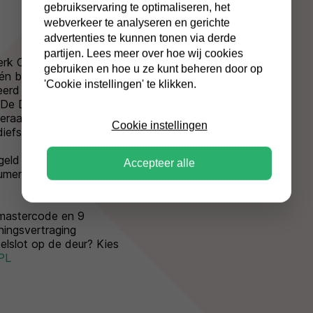
gebruikservaring te optimaliseren, het
webverkeer te analyseren en gerichte
advertenties te kunnen tonen via derde
partijen. Lees meer over hoe wij cookies
rk Chubbsafes biedt
gebruiken en hoe u ze kunt beheren door op
 én brand. Deze
'Cookie instellingen' te klikken.
ceerd en biedt zo de
. De DuoGuard G2-205-
raars dus je bent
Cookie instellingen
iefstal.
 geld of € 50.000,-
Accepteer alle
umenten zijn tot 90
 mastercode en 9
ingsvertraging
utelslot op de deur? Kies
PL