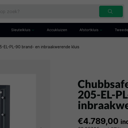
Sleutelkluis
Accukluizen
Afstortkluis
Tweede
EL-PL-90 brand- en inbraakwerende kluis
Inbraakwerende sleutelkluis
Afstortkluis met gleuf
Sleutelbuis
Kluis met afstortlade
x
Sleutelkast
Afstortkluis met kantel
iefkast
Sleutelkluisje
Kassakluis
ekast
Chubbsaf
205-EL-PL
inbraakwe
€4.789,00
in