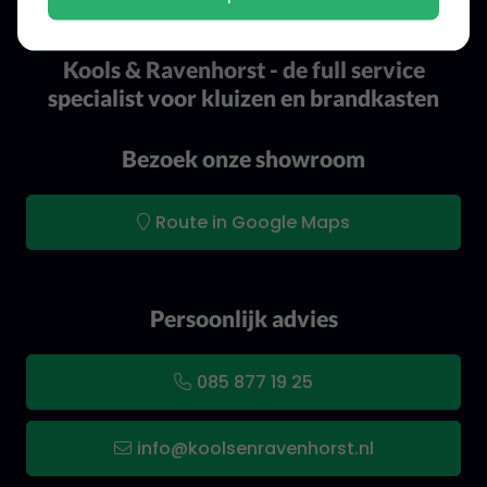
Kools & Ravenhorst - de full service
specialist voor kluizen en brandkasten
Bezoek onze showroom
Route in Google Maps
Persoonlijk advies
085 877 19 25
info@koolsenravenhorst.nl