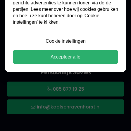
gerichte advertenties te kunnen tonen via derde
Kools & Ravenhorst - de full service
partijen. Lees meer over hoe wij cookies gebruiken
specialist voor kluizen en brandkasten
en hoe u ze kunt beheren door op 'Cookie
instellingen' te klikken.
Bezoek onze showroom
Cookie instellingen
Route in Google Maps
Accepteer alle
Persoonlijk advies
085 877 19 25
info@koolsenravenhorst.nl