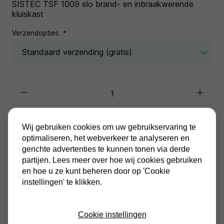
SISTEC TSF 1009 elo brand- en inbraakwerende
kluiskast
Verzendopties:
*
In winkelwagen
Wij gebruiken cookies om uw gebruikservaring te
optimaliseren, het webverkeer te analyseren en
gerichte advertenties te kunnen tonen via derde
Alle prijzen zijn inclusief BTW
Altijd gratis verzending
partijen. Lees meer over hoe wij cookies gebruiken
en hoe u ze kunt beheren door op 'Cookie
instellingen' te klikken.
Cookie instellingen
Productinformatie