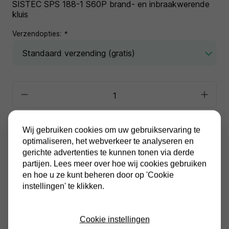
SISTEC SPS 188-1 S60P brand- en inbraakwerende
kluis
Verzendopties:
*
In winkelwagen
Wij gebruiken cookies om uw gebruikservaring te
optimaliseren, het webverkeer te analyseren en
gerichte advertenties te kunnen tonen via derde
Alle prijzen zijn inclusief BTW
Altijd gratis verzending
partijen. Lees meer over hoe wij cookies gebruiken
en hoe u ze kunt beheren door op 'Cookie
instellingen' te klikken.
Cookie instellingen
Productinformatie