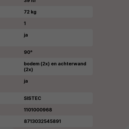
39 ltr
72 kg
1
ja
90°
bodem (2x) en achterwand
(2x)
ja
SISTEC
1101000968
8713032545891