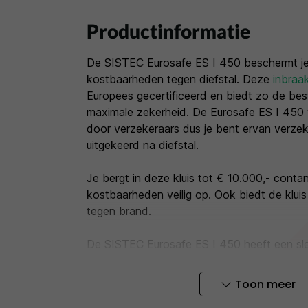
Productinformatie
De SISTEC Eurosafe ES I 450 beschermt je
kostbaarheden tegen diefstal. Deze
inbraa
Europees gecertificeerd en biedt zo de be
maximale zekerheid. De Eurosafe ES I 450
door verzekeraars dus je bent ervan verzeke
uitgekeerd na diefstal.
Je bergt in deze kluis tot € 10.000,- conta
kostbaarheden veilig op. Ook biedt de klui
tegen brand.
De SISTEC Eurosafe ES I 450 heeft een sleut
twee sleutels meegeleverd. Heb je de kluis 
elektronische codeslot? Met de
SISTEC Eur
Toon meer
je een mastercode en gebruikerscode pro