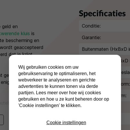
Specificaties
Conditie:
 geld en
kwerende kluis
is
Garantie:
ste bescherming en
 wordt geaccepteerd
Buitenmaten (HxBxD i
rd dat je krijgt
Binnenmaten (HxBxD 
Wij gebruiken cookies om uw
Extra diepte kluisbesla
gebruikservaring te optimaliseren, het
nt geld of € 20.000,-
webverkeer te analyseren en gerichte
s enige bescherming
Inbraakwerende norm:
advertenties te kunnen tonen via derde
partijen. Lees meer over hoe wij cookies
Brandwerende norm:
gebruiken en hoe u ze kunt beheren door op
elslot en je krijgt
'Cookie instellingen' te klikken.
Type slot:
liever met een
osafe ES I 450 elo
kun
Kleur/afwerking:
Cookie instellingen
grammeren en een