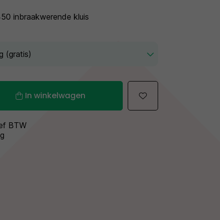
50 inbraakwerende kluis
In winkelwagen
sief BTW
ng