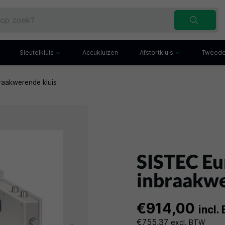
Sleutelkluis
Accukluizen
Afstortkluis
Tweede
raakwerende kluis
Inbraakwerende sleutelkluis
Afstortkluis met gleuf
Sleutelbuis
Kluis met afstortlade
x
Sleutelkast
Afstortkluis met kantel
iefkast
Sleutelkluisje
Kassakluis
ekast
SISTEC Eu
inbraakwe
€914,00
incl
€755,37
excl. BTW