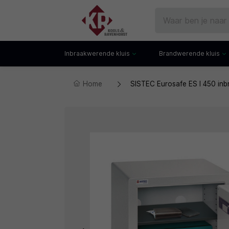
Inbraakwerende kluis
Brandwerende kluis
Home
SISTEC Eurosafe ES I 450 inb
Gecertificeerde kluis
Documentenkluis
Watchwinders
Watchwinders
Hotelkluis
Brandwerende bo
Kluiskast
Brandwerende arch
Privékluis
Brandwerende lad
Datakluis
Datakluis
Vloerkluis