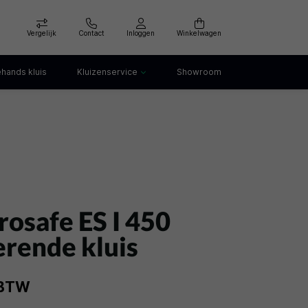
Vergelijk
Contact
Inloggen
Winkelwagen
hands kluis
Kluizenservice
Showroom
Kluis openen
Kluis verankeren
klep
Kluis verhuizen
Kluis afvoeren
Kluis storing
Kluis huren
rosafe ES I 450
rende kluis
. BTW