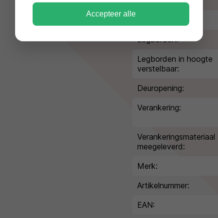
Volume:
Accepteer alle
Gewicht:
Legborden:
Legborden in hoogte
verstelbaar:
Deuropening:
Verankering:
Verankeringsmateriaal
meegeleverd:
Merk:
Artikelnummer:
EAN: