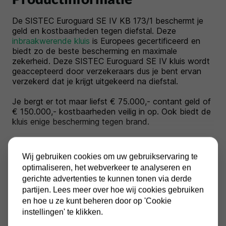
De SISTEC Euroguard SE IV KB 173/1 beschermt je
geld en kostbaarheden tegen diefstal. Deze
inbraakwerende kluis
is Europees gecertificeerd en
biedt zo de beste bescherming en maximale
zekerheid. Deze SISTEC Euroguard SE IV kluis wordt
geaccepteerd door verzekeraars dus je bent ervan
verzekerd dat je krijgt uitgekeerd na diefstal.
Je bergt er tot maar liefst € 75.000,- contant geld of
€ 150.000,- kostbaarheden veilig in op. Ook biedt de
kluis enige bescherming tegen brand.
De SISTEC Euroguard SE IV KB 173/1 heeft
standaard twee sleutelsloten en je krijgt bij elk slot
Wij gebruiken cookies om uw gebruikservaring te
twee sleutels meegeleverd. Heb je de kluis liever met
optimaliseren, het webverkeer te analyseren en
een elektronische codeslot? Neem dan contact met
gerichte advertenties te kunnen tonen via derde
ons op en vraag naar de mogelijkheden.
Toon meer
partijen. Lees meer over hoe wij cookies gebruiken
en hoe u ze kunt beheren door op 'Cookie
instellingen' te klikken.
Specificaties