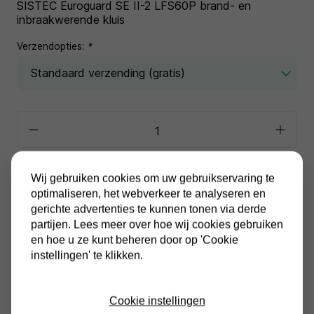
SISTEC Euroguard SE II-2 LFS60P brand- en
inbraakwerende kluis
Verzendopties:
*
In winkelwagen
Wij gebruiken cookies om uw gebruikservaring te
optimaliseren, het webverkeer te analyseren en
gerichte advertenties te kunnen tonen via derde
Alle prijzen zijn inclusief BTW
Altijd gratis verzending
partijen. Lees meer over hoe wij cookies gebruiken
en hoe u ze kunt beheren door op 'Cookie
instellingen' te klikken.
Cookie instellingen
Productinformatie