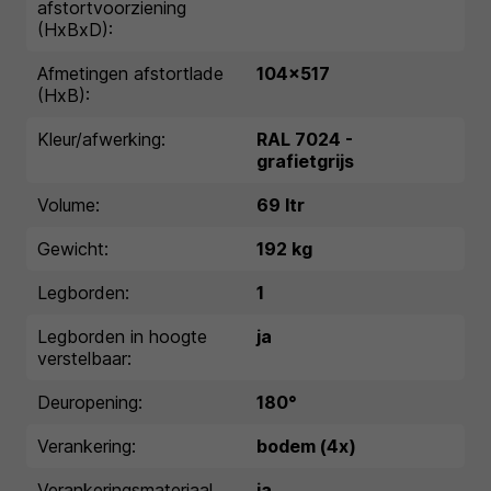
afstortvoorziening
(HxBxD):
Afmetingen afstortlade
104x517
(HxB):
Kleur/afwerking:
RAL 7024 -
grafietgrijs
Volume:
69 ltr
Gewicht:
192 kg
Legborden:
1
Legborden in hoogte
ja
verstelbaar:
Deuropening:
180°
Verankering:
bodem (4x)
Verankeringsmateriaal
ja