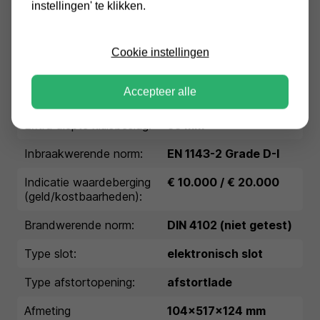
instellingen' te klikken.
EAN:
8713032687942
Buitenmaten (HxBxD in
670x440x550
mm):
Cookie instellingen
Binnenmaten (HxBxD in
448x364x423
Accepteer alle
mm):
Extra diepte kluisbeslag:
55 mm
Inbraakwerende norm:
EN 1143-2 Grade D-I
Indicatie waardeberging
€ 10.000 / € 20.000
(geld/kostbaarheden):
Brandwerende norm:
DIN 4102 (niet getest)
Type slot:
elektronisch slot
Type afstortopening:
afstortlade
Afmeting
104x517x124 mm