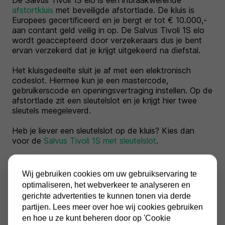
De Salvus Tivoli 1S elo is een inbraakwerende
afstortkluis
met beveiligde afstortlade. De kluis is
Europees gecertificeerd en je bergt er tot € 10.000,-
aan contant geld veilig in op. De Salvus Tivoli 1S elo
wordt geaccepteerd door verzekeraars dus je bent
ervan verzekerd dat je krijgt uitgekeerd na diefstal.
Het kluisgedeelte sluit je af met een elektronisch
codeslot. Hiermee kun je een mastercode,
gebruikerscode en openingsvertraging instellen. Op de
afstortlade zit een sleutelslot en je krijgt hier twee
sleutels meegeleverd.
Heb je liever een sleutelslot op de kluis? Kies dan
voor de
Salvus Tivoli 1S met sleutelslot
.
Wij gebruiken cookies om uw gebruikservaring te
optimaliseren, het webverkeer te analyseren en
Specificaties
gerichte advertenties te kunnen tonen via derde
partijen. Lees meer over hoe wij cookies gebruiken
Conditie:
Nieuw
en hoe u ze kunt beheren door op 'Cookie