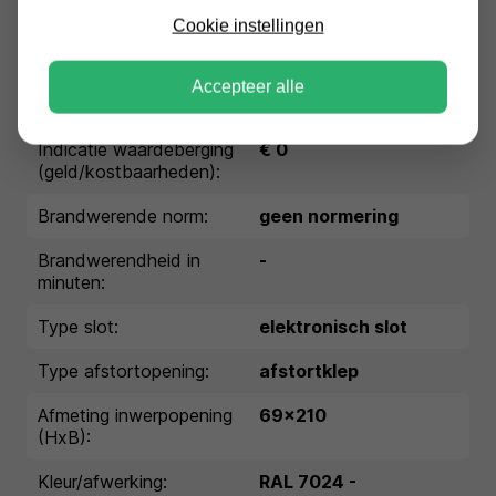
mm):
Cookie instellingen
Extra diepte kluisbeslag:
25 mm
Accepteer alle
Inbraakwerende norm:
niet getest
Indicatie waardeberging
€ 0
(geld/kostbaarheden):
Brandwerende norm:
geen normering
Brandwerendheid in
-
minuten:
Type slot:
elektronisch slot
Type afstortopening:
afstortklep
Afmeting inwerpopening
69x210
(HxB):
Kleur/afwerking:
RAL 7024 -