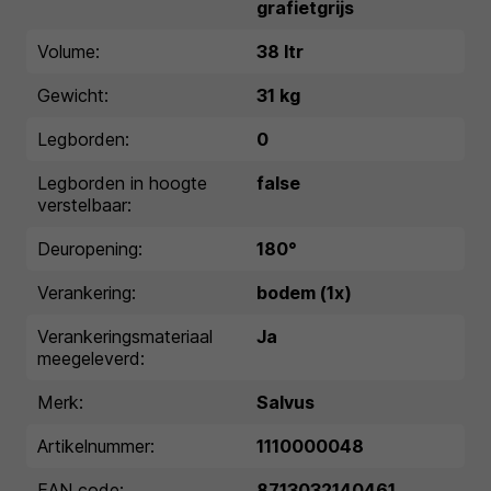
grafietgrijs
Volume:
38 ltr
Gewicht:
31 kg
Legborden:
0
Legborden in hoogte
false
verstelbaar:
Deuropening:
180°
Verankering:
bodem (1x)
Verankeringsmateriaal
Ja
meegeleverd:
Merk:
Salvus
Artikelnummer:
1110000048
EAN code:
8713032140461