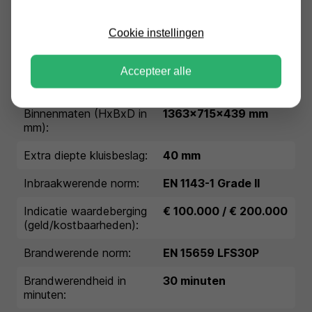
Conditie:
nieuw
Cookie instellingen
Garantie:
1 jaar garantie
Buitenmaten (HxBxD in
1510x850x600 mm
Accepteer alle
mm):
Binnenmaten (HxBxD in
1363x715x439 mm
mm):
Extra diepte kluisbeslag:
40 mm
Inbraakwerende norm:
EN 1143-1 Grade II
Indicatie waardeberging
€ 100.000 / € 200.000
(geld/kostbaarheden):
Brandwerende norm:
EN 15659 LFS30P
Brandwerendheid in
30 minuten
minuten: