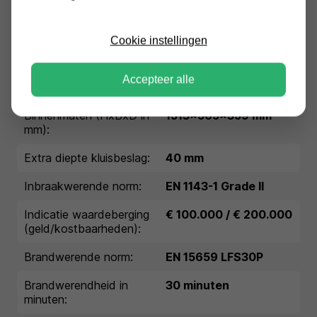
Conditie:
nieuw
Cookie instellingen
Garantie:
1 jaar garantie
Buitenmaten (HxBxD in
1660x680x510 mm
Accepteer alle
mm):
Binnenmaten (HxBxD in
1513x565x359 mm
mm):
Extra diepte kluisbeslag:
40 mm
Inbraakwerende norm:
EN 1143-1 Grade II
Indicatie waardeberging
€ 100.000 / € 200.000
(geld/kostbaarheden):
Brandwerende norm:
EN 15659 LFS30P
Brandwerendheid in
30 minuten
minuten: