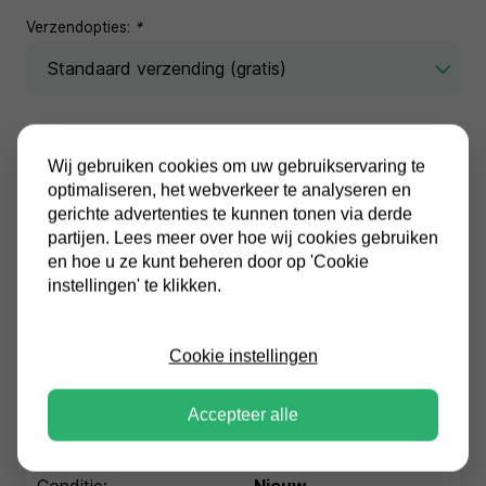
Verzendopties:
*
Wij gebruiken cookies om uw gebruikservaring te
optimaliseren, het webverkeer te analyseren en
gerichte advertenties te kunnen tonen via derde
In winkelwagen
partijen. Lees meer over hoe wij cookies gebruiken
en hoe u ze kunt beheren door op 'Cookie
Alle prijzen zijn inclusief BTW
instellingen' te klikken.
Altijd gratis verzending
Cookie instellingen
Accepteer alle
Specificaties