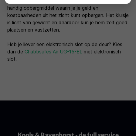
De Chubbsafes Air UG-15-KL met sleutelslot is een
handig opbergmiddel waarin je je geld en
kostbaarheden uit het zicht kunt opbergen. Het kluisje
is licht van gewicht en daardoor kun je hem zelf goed
plaatsen en vastzetten.
Heb je liever een elektronisch slot op de deur? Kies
dan de
Chubbsafes Air UG-15-EL
met elektronisch
slot.
Kools & Ravenhorst - de full service