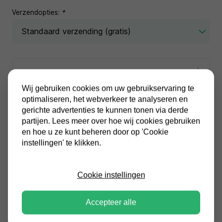
Verzendopties:
*
Wij gebruiken cookies om uw gebruikservaring te
optimaliseren, het webverkeer te analyseren en
In winkelwagen
gerichte advertenties te kunnen tonen via derde
partijen. Lees meer over hoe wij cookies gebruiken
Alle prijzen zijn inclusief BTW
en hoe u ze kunt beheren door op 'Cookie
Altijd gratis verzending
instellingen' te klikken.
Cookie instellingen
Productinformatie
Accepteer alle