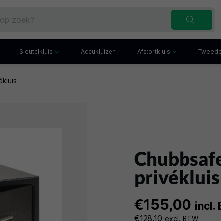
Sleutelkluis
Accukluizen
Afstortkluis
Tweede
ékluis
Inbraakwerende sleutelkluis
Afstortkluis met gleuf
Sleutelbuis
Kluis met afstortlade
x
Sleutelkast
Afstortkluis met kantel
iefkast
Sleutelkluisje
Kassakluis
ekast
Chubbsafe
privékluis
€155,00
incl
€128,10
excl. BTW