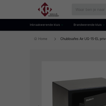
Inbraakwerende kluis
Brandwerende kluis
Home
Chubbsafes Air UG-15-EL priv
Gecertificeerde kluis
Documentenkluis
Watchwinders
Watchwinders
Hotelkluis
Brandwerende bo
Kluiskast
Brandwerende arch
Privékluis
Brandwerende lad
Datakluis
Datakluis
Vloerkluis