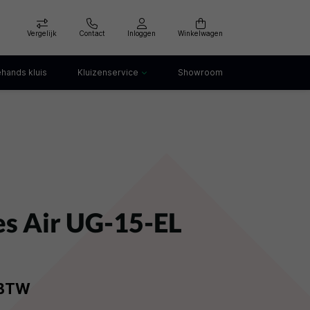
Vergelijk
Contact
Inloggen
Winkelwagen
hands kluis
Kluizenservice
Showroom
Kluis openen
Kluis verankeren
klep
Kluis verhuizen
Kluis afvoeren
Kluis storing
Kluis huren
s Air UG-15-EL
. BTW