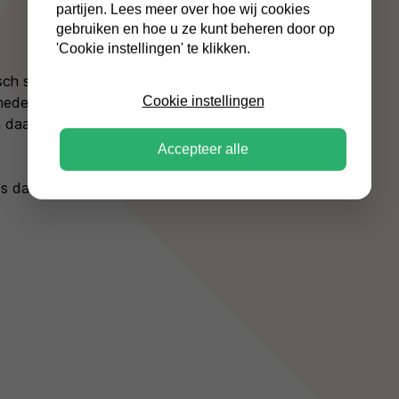
partijen. Lees meer over hoe wij cookies
gebruiken en hoe u ze kunt beheren door op
'Cookie instellingen' te klikken.
ch slot is een handig
Cookie instellingen
eden uit het zicht kunt
en daardoor kun je hem
Accepteer alle
ies dan de
Chubbsafes