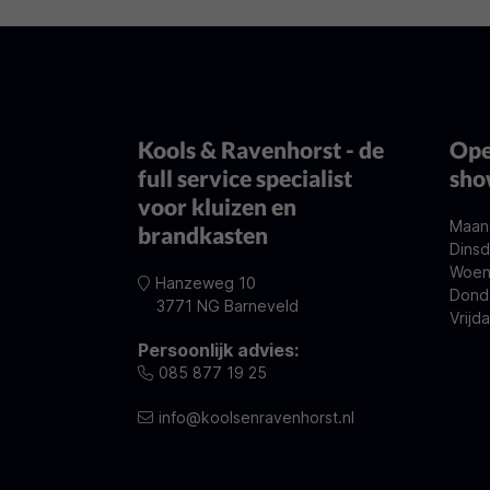
Kools & Ravenhorst - de
Ope
full service specialist
sh
voor kluizen en
Maan
brandkasten
Dinsd
Woen
Hanzeweg 10
Dond
3771 NG Barneveld
Vrijd
Persoonlijk advies:
085 877 19 25
info@koolsenravenhorst.nl