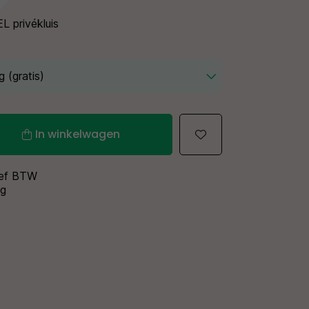
L privékluis
In winkelwagen
sief BTW
ng