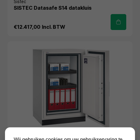
Sistec
SISTEC Datasafe S14 datakluis
€12.417,00
Incl. BTW
Wij gebruiken cookies om uw gebruikservaring te