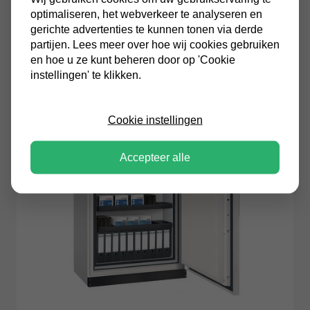
optimaliseren, het webverkeer te analyseren en
Sistec
gerichte advertenties te kunnen tonen via derde
SISTEC Datasafe SE13 datakluis
partijen. Lees meer over hoe wij cookies gebruiken
en hoe u ze kunt beheren door op 'Cookie
€13.103,01
Incl. BTW
instellingen' te klikken.
Cookie instellingen
Accepteer alle